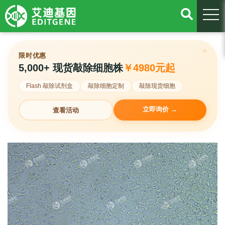
togg
限时优惠
5,000+ 现货敲除细胞株
￥4980元起
Flash 敲除试剂盒
敲除细胞定制
敲除现货细胞
立即询价 →
查看活动