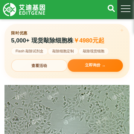
togg
限时优惠
5,000+ 现货敲除细胞株
￥4980元起
Flash 敲除试剂盒
敲除细胞定制
敲除现货细胞
立即询价 →
查看活动