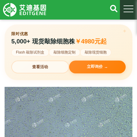
togg
限时优惠
5,000+ 现货敲除细胞株
￥4980元起
Flash 敲除试剂盒
敲除细胞定制
敲除现货细胞
立即询价 →
查看活动