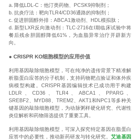
a. 降低LDL-C：他汀类药物、PCSK9抑制剂；
b. 抗炎疗法：靶向TLR4/CD36通路的抑制剂；
c. 促进胆固醇外排：ABCA1激动剂、HDL模拟肽；
d. 新型LXR反向激动剂：TLC-2716在I期临床试验中将
餐后残余胆固醇降低61%，为血脂异常治疗开辟新方
向。
● CRISPR KO细胞模型的应用价值
利用基因敲除细胞模型，可在纯净的遗传背景下精准解
析脂蛋白应答的分子机制，支持药物靶点验证和体外疾
病模型构建。CRISPR基因编辑技术已成功用于构建
LDLR、CD36、TLR4、ABCA1、PPARG、
SREBF2、MYD88、TREM2、AKT1和NPC1等多种关
键基因的敲除细胞模型，为动脉粥样硬化研究、代谢性
炎症解析和药物筛选提供了重要工具。
利用基因敲除细胞模型，可深入探究特定基因在脂蛋白
应答中的必要性，推动新药研发与转化研究。
艾迪基因