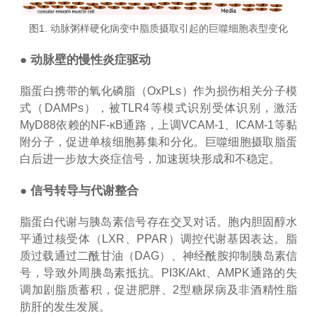
图1. 动脉粥样硬化病变中脂质摄取引起的巨噬细胞表型变化
● 动脉壁的慢性炎症驱动
脂蛋白携带的氧化磷脂（OxPLs）作为损伤相关分子模
式（DAMPs），被TLR4等模式识别受体识别，激活
MyD88依赖的NF-κB通路，上调VCAM-1、ICAM-1等黏
附分子，促进单核细胞募集和分化。巨噬细胞摄取脂蛋
白后进一步放大炎症信号，加速斑块形成和不稳定。
● 信号转导与代谢整合
脂蛋白代谢与胰岛素信号存在交叉对话。胞内胆固醇水
平通过核受体（LXR、PPAR）调控代谢基因表达。脂
质过载通过二酰甘油（DAG）、神经酰胺抑制胰岛素信
号，导致外周胰岛素抵抗。PI3K/Akt、AMPK通路的失
调加剧脂质蓄积，促进肥胖、2型糖尿病及非酒精性脂
肪肝的发生发展。