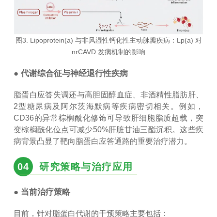
图3. Lipoprotein(a) 与非风湿性钙化性主动脉瓣疾病：Lp(a) 对
nrCAVD 发病机制的影响
● 代谢综合征与神经退行性疾病
脂蛋白应答失调还与高胆固醇血症、非酒精性脂肪肝、
2型糖尿病及阿尔茨海默病等疾病密切相关。例如，
CD36的异常棕榈酰化修饰可导致肝细胞脂质超载，突
变棕榈酰化位点可减少50%肝脏甘油三酯沉积。这些疾
病背景凸显了靶向脂蛋白应答通路的重要治疗潜力。
04
研究策略与治疗应用
● 当前治疗策略
目前，针对脂蛋白代谢的干预策略主要包括：