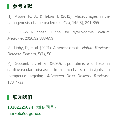
参考文献
[1]. Moore, K. J., & Tabas, I. (2011). Macrophages in the
pathogenesis of atherosclerosis.
Cell
, 145(3), 341-355.
[2]. TLC-2716 phase 1 trial for dyslipidemia.
Nature
Medicine
, 2026;32:883-893.
[3]. Libby, P., et al. (2021). Atherosclerosis.
Nature Reviews
Disease Primers
, 5(1), 56.
[4]. Soppert, J., et al. (2020). Lipoproteins and lipids in
cardiovascular disease: from mechanistic insights to
therapeutic targeting.
Advanced Drug Delivery Reviews
,
159, 4-33.
联系我们
18102225074（微信同号）
market@edgene.cn