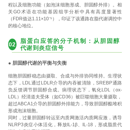
程以及细胞功能（如泡沫细胞形成、胆固醇外排）。相
关GO术语在功能基因组学分析中具有高度显著性
（FDR值达1.11×10⁻⁵），印证了该通路在脂代谢调控中
的核心地位。
脂蛋白应答的分子机制：从胆固醇
02
代谢到炎症信号
● 胆固醇代谢的平衡与失衡
细胞胆固醇稳态由摄取、合成与外排协同维持。生理状
态下，LDL通过LDLR介导的内吞被清除，SREBP通路
负反馈调节胆固醇合成。病理状态下，氧化LDL（ox-
LDL）经清道夫受体（如CD36）被巨噬细胞大量摄取，
超过ABCA1介导的胆固醇外排能力，导致胆固醇酯堆积
形成泡沫细胞。
同时，过量胆固醇转运至内质网激活内质网应激，诱导
NLRP3炎症小体活化，释放IL-1β、IL-18，形成脂质代