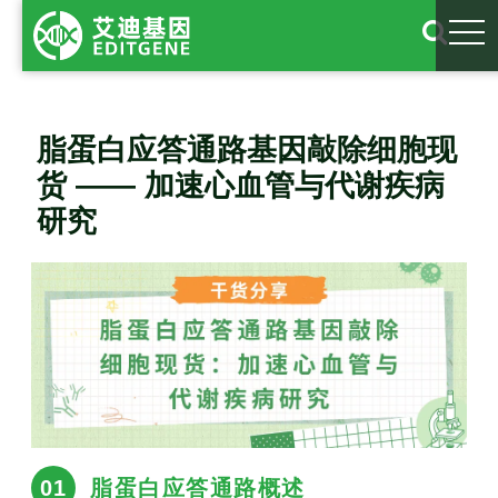
togg
脂蛋白应答通路基因敲除细胞现
货 —— 加速心血管与代谢疾病
研究
01
脂蛋白应答通路概述