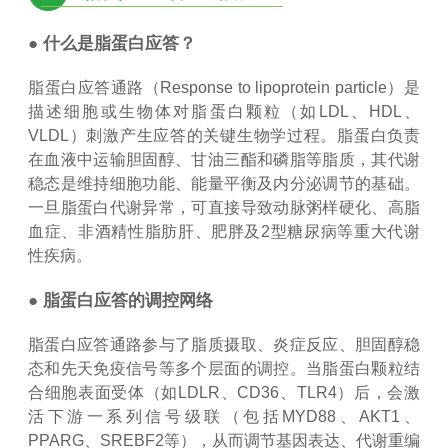
● 什么是脂蛋白应答？
脂蛋白应答通路（Response to lipoprotein particle）是
描述细胞或生物体对脂蛋白颗粒（如LDL、HDL、
VLDL）刺激产生应答的关键生物学过程。脂蛋白负责
在血液中运输胆固醇、甘油三酯和磷脂等脂质，其代谢
稳态是维持细胞功能、能量平衡及内分泌调节的基础。
一旦脂蛋白代谢异常，可直接导致动脉粥样硬化、高脂
血症、非酒精性脂肪肝、肥胖及2型糖尿病等重大代谢
性疾病。
● 脂蛋白应答的调控网络
脂蛋白应答通路参与了脂质摄取、炎症反应、胆固醇稳
态和先天免疫信号等多个层面的调控。当脂蛋白颗粒结
合细胞表面受体（如LDLR、CD36、TLR4）后，会激
活下游一系列信号级联（包括MYD88、AKT1、
PPARG、SREBF2等），从而调节基因表达、代谢重编