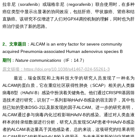
拉非尼（sorafenib）或瑞格非尼（regorafenib）联合使用时，在多种
癌症类型中显示出显著的协同效应，包括肝癌、甲状腺癌、肾癌和结
直肠癌。该研究不仅增进了人们对GPX4调控机制的理解，同时也为肝
癌治疗提供了新的思路。
2、文章题目
：ALCAM is an entry factor for severe community
acquired Pneumonia-associated Human adenovirus species B
期刊
：
Nature communications
（IF：14.7）
原文链接：
https://doi.org/10.1038/s41467-024-55261-3
最近，瑞金医院和上海科技大学的研究人员发现了一种名为
ALCAM的蛋白质，它在重症社区获得性肺炎（SCAP）相关的人类腺
病毒B型（HAdV-B）感染中扮演着关键角色。他们通过CRISPR基因筛
选技术进行研究，识别了一系列影响HAdV-B感染的宿主因子，其中包
括已知的受体DSG-2以及新发现的因子ALCAM。进一步的研究表明，
ALCAM通过参与病毒内化过程影响HAdV-B的感染。通过对人类血液
样本的转录组数据进行分析，研究人员发现SCAP患者中HAdV-B感染
者的ALCAM表达量高于其他感染者。总的来说，这项研究的结果表明
ALCAM是SCAP相关HAdV-B的入侵因子，为未来开发新的治疗策略提