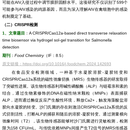
可能在AIV入侵过程中调节膜胆固醇水平。这项研究不仅识别了599个
可能参与AIV感染的鸡源基因，而且为深入理解AIV在禽细胞中的感染
机制奠定了基础。
（二）CRISPR检测
1、文章题目
：A CRISPR/Cas12a-based direct transverse relaxation
time biosensor via hydrogel sol-gel transition for Salmonella
detection
期刊
：
Food Chemistry
（IF：8.5）
原文链接：
https://doi.org/10.1016/j.foodchem.2024.142693
在食品安全检测领域，一种基于水凝胶溶胶-凝胶转变和
CRISPR/Cas12a系统的磁性弛豫切换（MRS）生物传感器的研发取得
了突破性进展。该生物传感器利用碱性磷酸酶（ALP）与链霉亲和素的
结合，通过生物素修饰的DNA在磁性纳米颗粒（MNPs）表面捕获
ALP，进而通过酶促反应产生酸性环境，释放Ca2+，触发海藻酸盐溶
胶向水凝胶的转变。沙门氏菌的存在则激活CRISPR/Cas12a系统的反
式切割活性，打断ALP的捕获和随后的溶胶-凝胶转变。通过测量横向
弛豫时间（T2），该生物传感器能够对沙门氏菌进行灵敏检测，检测
限为158 CFU/mL。与传统依赖MNPs间接产生T2信号的MRS传感器