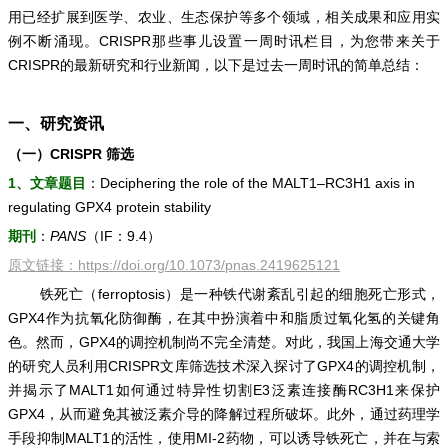
用已经扩展到医学、农业、生态保护等多个领域，相关成果和应用实
例不断涌现。CRISPR那些事儿设置一周时讯栏目，为您带来关于
CRISPR的最新研究和行业新闻，以下是过去一周时讯的简单总结：
一、研究资讯
（一）CRISPR 筛选
1、文章题目
：Deciphering the role of the MALT1–RC3H1 axis in
regulating GPX4 protein stability
期刊
：
PANS
（IF：9.4）
原文链接：
https://doi.org/10.1073/pnas.2419625121
铁死亡（ferroptosis）是一种铁代谢紊乱引起的细胞死亡形式，
GPX4作为抗氧化防御酶，在其中扮演着中和脂质过氧化氢的关键角
色。然而，GPX4的调控机制尚不完全清楚。对此，我国上海交通大学
的研究人员利用CRISPR文库筛选技术深入探讨了GPX4的调控机制，
并揭示了MALT1如何通过特异性切割E3泛素连接酶RC3H1来保护
GPX4，从而避免其被泛素介导的降解过程所破坏。此外，通过药理学
手段抑制MALT1的活性，使用MI-2药物，可以诱导铁死亡，并在与索