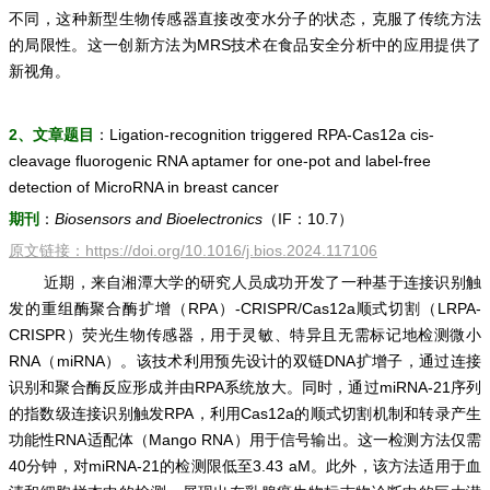
不同，这种新型生物传感器直接改变水分子的状态，克服了传统方法
的局限性。这一创新方法为MRS技术在食品安全分析中的应用提供了
新视角。
2、文章题目
：Ligation-recognition triggered RPA-Cas12a cis-
cleavage fluorogenic RNA aptamer for one-pot and label-free
detection of MicroRNA in breast cancer
期刊
：
Biosensors and Bioelectronics
（IF：10.7）
原文链接：
https://doi.org/10.1016/j.bios.2024.117106
近期，来自湘潭大学的研究人员成功开发了一种基于连接识别触
发的重组酶聚合酶扩增（RPA）-CRISPR/Cas12a顺式切割（LRPA-
CRISPR）荧光生物传感器，用于灵敏、特异且无需标记地检测微小
RNA（miRNA）。该技术利用预先设计的双链DNA扩增子，通过连接
识别和聚合酶反应形成并由RPA系统放大。同时，通过miRNA-21序列
的指数级连接识别触发RPA，利用Cas12a的顺式切割机制和转录产生
功能性RNA适配体（Mango RNA）用于信号输出。这一检测方法仅需
40分钟，对miRNA-21的检测限低至3.43 aM。此外，该方法适用于血