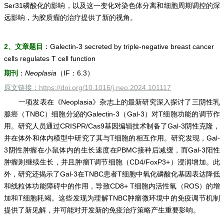
Ser31磷酸化的影响，以及这一变化对染色体分离和细胞周期调控的深
远影响，为胶质瘤的治疗提供了新的视角。
2、文章题目
：Galectin-3 secreted by triple-negative breast cancer
cells regulates T cell function
期刊
：
Neoplasia
（IF：6.3）
原文链接：
https://doi.org/10.1016/j.neo.2024.101117
一项发表在《Neoplasia》杂志上的最新研究深入探讨了三阴性乳
腺癌（TNBC）细胞分泌的Galectin-3（Gal-3）对T细胞功能的调节作
用。研究人员通过CRISPR/Cas9基因编辑技术制备了Gal-3阴性克隆，
并在体外和体内模型中研究了其与T细胞的相互作用。研究发现，Gal-
3阴性肿瘤在小鼠体内的生长速度在PBMC接种后减缓，而Gal-3阳性
肿瘤则继续生长，并且肿瘤T调节细胞（CD4/FoxP3+）浸润增加。此
外，研究还揭示了Gal-3在TNBC患者T细胞中氧化磷酸化基因表达降低
和线粒体功能障碍中的作用，导致CD8+ T细胞内活性氧（ROS）的增
加和T细胞耗竭。这些发现为理解TNBC肿瘤微环境中的免疫调节机制
提供了新见解，并可能对开发新的免疫治疗策略产生重要影响。