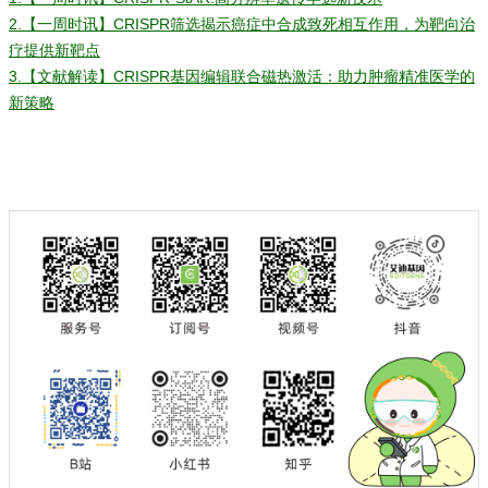
2.
【一周时讯】CRISPR筛选揭示癌症中合成致死相互作用，为靶向治
疗提供新靶点
3.
【文献解读】CRISPR基因编辑联合磁热激活：助力肿瘤精准医学的
新策略