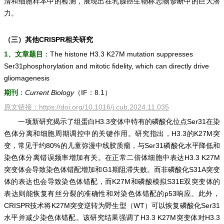
清和细胞样本中的检测，展现出在乳腺癌生物标志物诊断中的巨大潜
力。
（三）其他CRISPR相关研究
1、文章题目
：The histone H3.3 K27M mutation suppresses
Ser31phosphorylation and mitotic fidelity, which can directly drive
gliomagenesis
期刊
：
Current Biology
（IF：8.1）
原文链接：
https://doi.org/10.1016/j.cub.2024.11.035
一项新研究揭示了组蛋白H3.3变体中特有的磷酸化位点Ser31在染
色体分离和细胞周期调控中的关键作用。研究指出，H3.3的K27M突
变，常见于约80%的儿童弥漫中线胶质瘤，与Ser31磷酸化水平降低和
染色体分离错误频率增加有关。在正常二倍体细胞中表达H3.3 K27M
突变体会导致染色体错配增加和G1期阻滞失败。而非磷酸化S31A突变
体的表达也会导致染色体错配，而K27M和磷酸模拟S31E双突变体的
表达则能恢复有丝分裂的准确性和对染色体错配的p53响应。此外，
CRISPR技术将K27M突变逆转为野生型（WT）可以恢复磷酸化Ser31
水平并减少染色体错配。该研究结果强调了H3.3 K27M突变体对H3.3