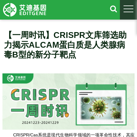
togg
【一周时讯】CRISPR文库筛选助
力揭示ALCAM蛋白质是人类腺病
毒B型的新分子靶点
CRISPR/Cas系统是现代生物科学领域的一项革命性技术，其应