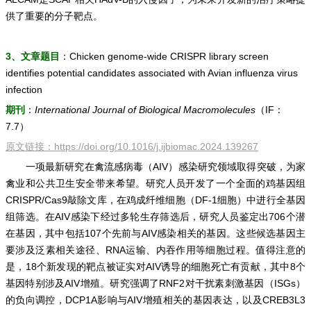
供了重要的分子靶点。
3、文章题目
：Chicken genome-wide CRISPR library screen
identifies potential candidates associated with Avian influenza virus
infection
期刊
：
International Journal of Biological Macromolecules
（IF：
7.7）
原文链接：
https://doi.org/10.1016/j.ijbiomac.2024.139267
一项最新研究在禽流感病毒（AIV）感染研究领域取得突破，为家
禽业和公共卫生安全带来希望。研究人员开发了一个全面的鸡基因组
CRISPR/Cas9敲除文库，在鸡成纤维细胞（DF-1细胞）中进行全基因
组筛选。在AIV感染下经过多轮生存筛选后，研究人员鉴定出706个潜
在基因，其中包括107个先前与AIV感染相关的基因。这些候选基因主
要涉及泛素相关途径、RNA运输、内吞作用等细胞过程。值得注意的
是，18个新发现的靶点被证实对AIV诱导的细胞死亡有贡献，其中8个
基因特别涉及AIV增殖。研究强调了RNF2对干扰素刺激基因（ISGs）
的负向调控，DCP1A影响与AIV增殖相关的基因表达，以及CREB3L3