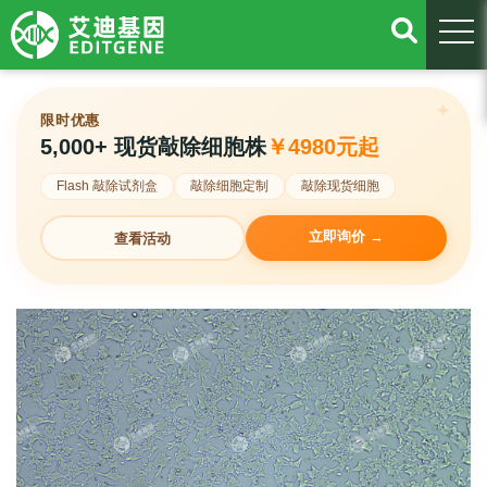
togg
限时优惠
5,000+ 现货敲除细胞株
￥4980元起
Flash 敲除试剂盒
敲除细胞定制
敲除现货细胞
立即询价 →
查看活动